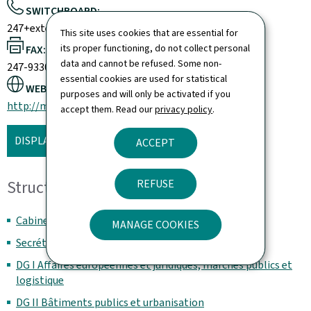
SWITCHBOARD:
247+extension
This site uses cookies that are essential for
its proper functioning, do not collect personal
FAX:
data and cannot be refused. Some non-
247-93308
essential cookies are used for statistical
WEBSITE:
purposes and will only be activated if you
http://mmtp.gouvernement.lu
accept them. Read our
privacy policy
.
DISPLAY THE MAP
ACCEPT
Structure and organisation
REFUSE
Cabinet ministériel
MANAGE COOKIES
Secrétariat ministériel
DG I Affaires européennes et juridiques, marchés publics et
logistique
DG II Bâtiments publics et urbanisation