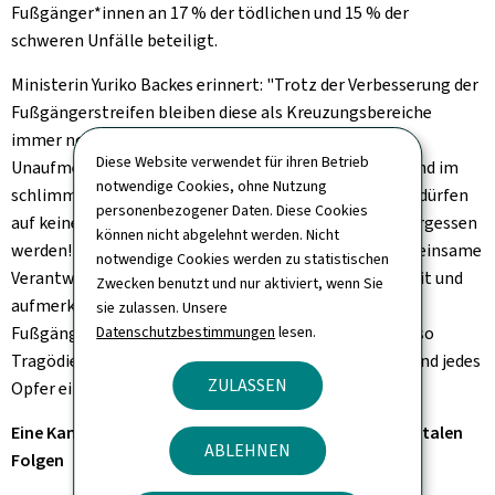
Fußgänger*innen an 17 % der tödlichen und 15 % der
schweren Unfälle beteiligt.
Ministerin Yuriko Backes erinnert: "Trotz der Verbesserung der
Fußgängerstreifen bleiben diese als Kreuzungsbereiche
immer noch Risikozonen: Jede Sekunde der
Diese Website verwendet für ihren Betrieb
Unaufmerksamkeit kann dramatische Folgen haben und im
notwendige Cookies, ohne Nutzung
schlimmsten Fall ein Leben kosten. Fußgänger*innen dürfen
personenbezogener Daten. Diese Cookies
auf keinen Fall in Anbetracht der Straßensicherheit vergessen
können nicht abgelehnt werden. Nicht
werden! Sicherheit an Fußgängerstreifen ist eine gemeinsame
notwendige Cookies werden zu statistischen
Verantwortung und beginnt mit erhöhter Wachsamkeit und
Zwecken benutzt und nur aktiviert, wenn Sie
aufmerksamen Blicken: Autofahrer*innen und
sie zulassen. Unsere
Datenschutzbestimmungen
lesen.
Fußgänger*innen müssen die Achtsamkeit teilen, um so
Tragödien zu vermeiden. Jeder Unfall ist einer zu viel und jedes
ZULASSEN
Opfer eines zu viel!"
Eine Kampagne gegen alltägliche Ablenkungen mit fatalen
ABLEHNEN
Folgen