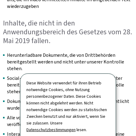
wiederzugeben
Inhalte, die nicht in den
Anwendungsbereich des Gesetzes vom 28.
Mai 2019 fallen.
Herunterladbare Dokumente, die von Drittbehörden
bereitgestellt werden und nicht unter unserer Kontrolle
stehen.
Social-Feed-Bilder, die von Inhaltsaggregatoren Dritter
Diese Website verwendet für ihren Betrieb
bereitgestellt werden und nicht unter unserer Kontrolle
notwendige Cookies, ohne Nutzung
stehen.
personenbezogener Daten. Diese Cookies
Dokumente, die vor dem 23. September 2018 veröffentlicht
können nicht abgelehnt werden. Nicht
wurden.
notwendige Cookies werden zu statistischen
Zwecken benutzt und nur aktiviert, wenn Sie
Alle vor dem 23. September 2020 auf der Website
sie zulassen. Unsere
veröffentlichten Videos.
Datenschutzbestimmungen
lesen.
Interaktive Karten sind insoweit ausgenommen, als eine