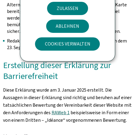
Alternative auf der Seite vorhanden ist, um die in der Karte
ZULASSEN
bereitgestellten Information abzurufen (zum Beispiel
werden die Adressen in Worten ausgeschrieben). Wir
bemühen uns, sie identifizierbar zu halten und
ABLEHNEN
sicherzustellen, dass sie keine Tastaturfalle darstellen.
Redaktioneller Inhalt, der als archiviert gilt (der nach dem
COOKIES VERWALTEN
23. September 2019 nicht mehr geändert wurde).
Erstellung dieser Erklärung zur
Barrierefreiheit
Diese Erklärung wurde am
3. Januar 2025
erstellt. Die
Aussagen in dieser Erklärung sind richtig und beruhen auf einer
tatsächlichen Bewertung der Vereinbarkeit dieser Website mit
den Anforderungen des
RAWeb 1
beispielsweise in Form einer
von einem Dritten – „Idéance“ vorgenommenen Bewertung.