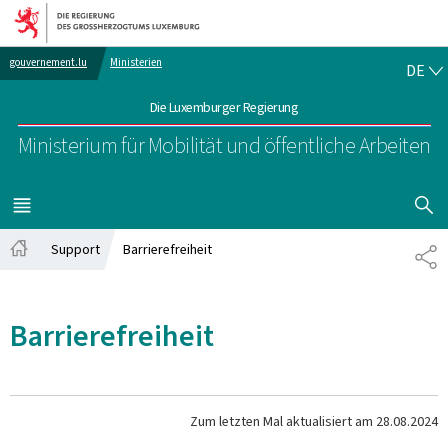
Zur Hauptnavigation
Zum Inhalt
DE
gouvernement.lu
Ministerien
DE
Die Luxemburger Regierung
Ministerium für Mobilität und öffentliche Arbeiten
SUCHFLED 
MENÜ
HAUPT-
Support
Barrierefreiheit
TE
Startseite
Barrierefreiheit
Zum letzten Mal aktualisiert am
28.08.2024