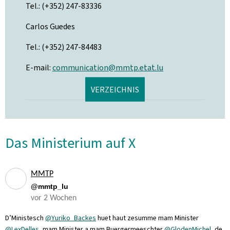
Tel.: (+352) 247-83336
Carlos Guedes
Tel.: (+352) 247-84483
E-mail:
communication@mmtp.etat.lu
VERZEICHNIS
Das Ministerium auf X
MMTP
@mmtp_lu
vor 2 Wochen
D’Ministesch
@Yuriko_Backes
huet haut zesumme mam Minister
@LexDelles,
mam Minister a mam Buergermeeschter
@GlodenMichel,
de