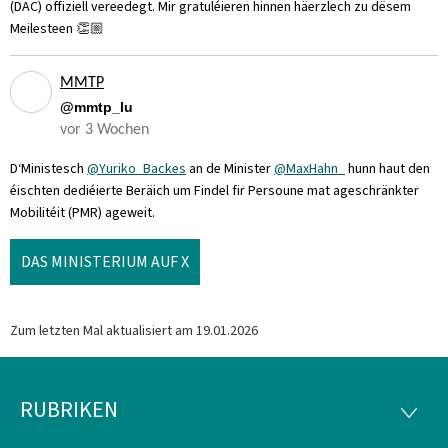
(DAC) offiziell vereedegt. Mir gratuléieren hinnen häerzlech zu dësem
Meilesteen 👏🏼
MMTP
@mmtp_lu
vor 3 Wochen
D‘Ministesch
@Yuriko_Backes
an de Minister
@MaxHahn_
hunn haut den
éischten dediéierte Beräich um Findel fir Persoune mat ageschränkter
Mobilitéit (PMR) ageweit.
DAS MINISTERIUM AUF X
Zum letzten Mal aktualisiert am
19.01.2026
RUBRIKEN
Footer
RUBRI