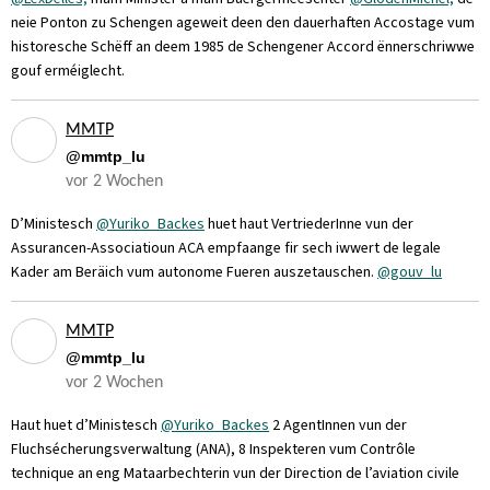
neie Ponton zu Schengen ageweit deen den dauerhaften Accostage vum
historesche Schëff an deem 1985 de Schengener Accord ënnerschriwwe
gouf erméiglecht.
MMTP
@mmtp_lu
vor 2 Wochen
D’Ministesch
@Yuriko_Backes
huet haut VertriederInne vun der
Assurancen-Associatioun ACA empfaange fir sech iwwert de legale
Kader am Beräich vum autonome Fueren auszetauschen.
@gouv_lu
MMTP
@mmtp_lu
vor 2 Wochen
Haut huet d’Ministesch
@Yuriko_Backes
2 AgentInnen vun der
Fluchsécherungsverwaltung (ANA), 8 Inspekteren vum Contrôle
technique an eng Mataarbechterin vun der Direction de l’aviation civile