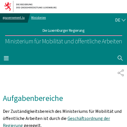
Zur Hauptnavigation
Zum Inhalt
DE
gouvernement.lu
Ministerien
DE
Die Luxemburger Regierung
Ministerium für Mobilität und öffentliche Arbeiten
SUCHFLED 
MENÜ
HAUPT-
TE
Aufgabenbereiche
Der Zuständigkeitsbereich des Ministeriums für Mobilität und
öffentliche Arbeiten ist durch die
Geschäftsordnung der
Regierung
geregelt.