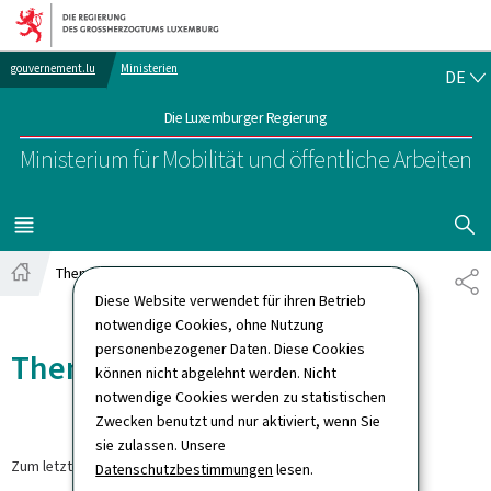
Zur Hauptnavigation
Zum Inhalt
DE
gouvernement.lu
Ministerien
DE
Die Luxemburger Regierung
Ministerium für Mobilität und öffentliche Arbeiten
SUCHFLED 
MENÜ
HAUPT-
Themen
TE
Startseite
Diese Website verwendet für ihren Betrieb
notwendige Cookies, ohne Nutzung
personenbezogener Daten. Diese Cookies
Themen
können nicht abgelehnt werden. Nicht
notwendige Cookies werden zu statistischen
Zwecken benutzt und nur aktiviert, wenn Sie
sie zulassen. Unsere
Zum letzten Mal aktualisiert am
21.05.2025
Datenschutzbestimmungen
lesen.