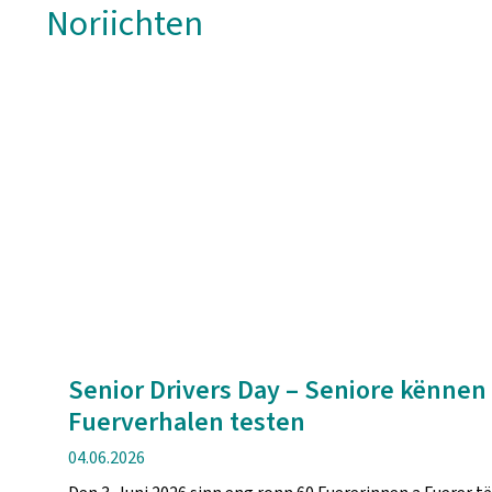
Noriichten
Senior Drivers Day – Seniore kënnen
Fuerverhalen testen
Verëffentlechungsdatum
04.06.2026