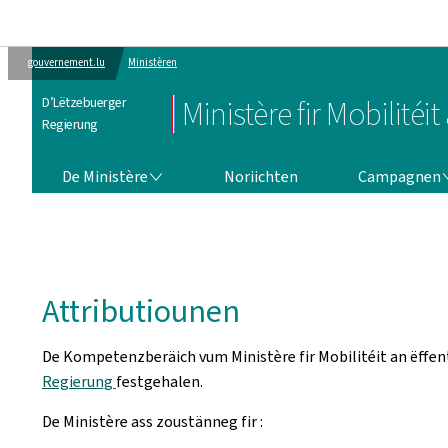
gouvernement.lu
Ministèren
D’Lëtzebuerger
Ministère fir Mobilité
Regierung
DE MINISTÈRE
CAMPAGNEN
De Ministère
Noriichten
Campagnen
Attributiounen
De Kompetenzberäich vum Ministère fir Mobilitéit an ëffe
Regierung
festgehalen.
De Ministère ass zoustänneg fir :