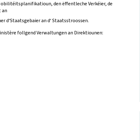
bilitéitsplanifikatioun, den ëffentleche Verkéier, de
t an
er d‘Staatsgebaier an d‘ Staatsstroossen.
istère follgend Verwaltungen an Direktiounen: