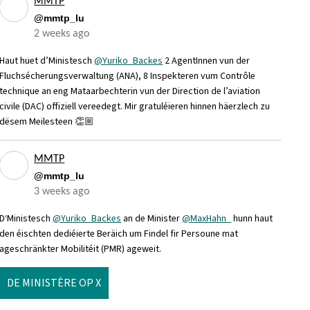
MMTP
@mmtp_lu
2 weeks ago
Haut huet d’Ministesch
@Yuriko_Backes
2 AgentInnen vun der
Fluchsécherungsverwaltung (ANA), 8 Inspekteren vum Contrôle
technique an eng Mataarbechterin vun der Direction de l’aviation
civile (DAC) offiziell vereedegt. Mir gratuléieren hinnen häerzlech zu
dësem Meilesteen 👏🏼
MMTP
@mmtp_lu
3 weeks ago
D‘Ministesch
@Yuriko_Backes
an de Minister
@MaxHahn_
hunn haut
den éischten dediéierte Beräich um Findel fir Persoune mat
ageschränkter Mobilitéit (PMR) ageweit.
DE MINISTÈRE OP X