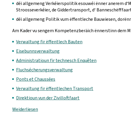
déi allgemeng Verkéierspolitik esouwéi ënner anerem d‘Mo
Stroosseverkéier, de Giddertransport, d‘ Banneschëfffaar
déi allgemeng Politik vum ëffentleche Bauwiesen, dorënn
Am Kader vu sengem Kompetenzberäich ënnerstinn dem Min
Verwaltung fir ëffentlech Bauten
Eisebunnsverwaltung
Administratioun fir technesch Enquêten
Fluchsécherungsverwaltung
Ponts et Chaussées
Verwaltung fir ëffentlechen Transport
Direktioun vun der Zivilloftfaart
Weiderliesen