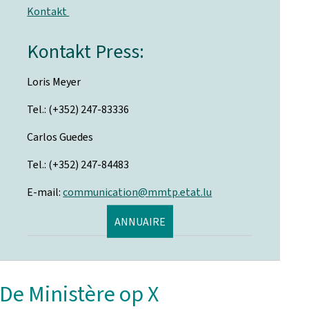
Kontakt
Kontakt Press:
Loris Meyer
Tel.: (+352) 247-83336
Carlos Guedes
Tel.: (+352) 247-84483
E-mail:
communication@mmtp.etat.lu
ANNUAIRE
De Ministère op X