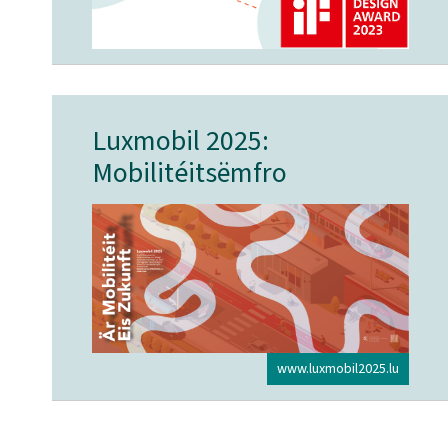
Luxmobil 2025:
Mobilitéitsëmfro
www.luxmobil2025.lu