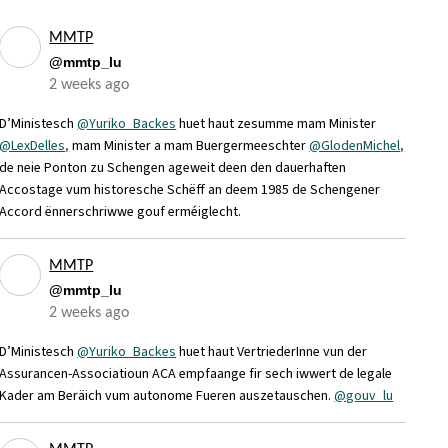
MMTP
@mmtp_lu
2 weeks ago
D’Ministesch
@Yuriko_Backes
huet haut zesumme mam Minister
@LexDelles,
mam Minister a mam Buergermeeschter
@GlodenMichel,
de neie Ponton zu Schengen ageweit deen den dauerhaften
Accostage vum historesche Schëff an deem 1985 de Schengener
Accord ënnerschriwwe gouf erméiglecht.
MMTP
@mmtp_lu
2 weeks ago
D’Ministesch
@Yuriko_Backes
huet haut VertriederInne vun der
Assurancen-Associatioun ACA empfaange fir sech iwwert de legale
Kader am Beräich vum autonome Fueren auszetauschen.
@gouv_lu