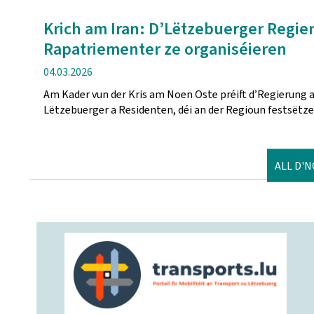
Krich am Iran: D’Lëtzebuerger Regieru
Rapatriementer ze organiséieren
Verëffentlechungsdatum
04.03.2026
Am Kader vun der Kris am Noen Oste préift d’Regierung ak
Lëtzebuerger a Residenten, déi an der Regioun festsëtz
ALL D'