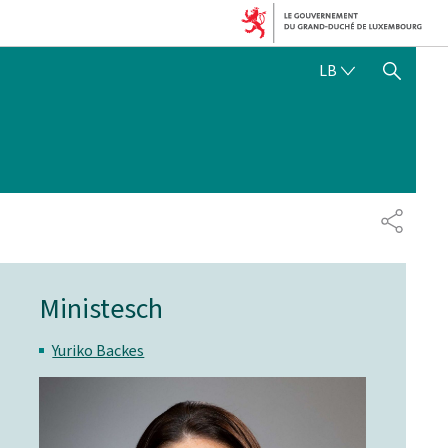
LËTZEBUERGE
LB
SHOW HIDE SEARCH
SHARE
Ministesch
Yuriko Backes