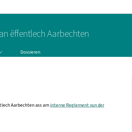
Bei den Haaptmenü goen
Bei den Inhalt goen
it an ëffentlech Aarbechten
Dossieren
ntlech Aarbechten ass am
interne Reglement vun der