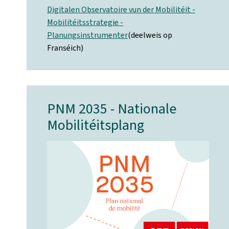
Digitalen Observatoire vun der Mobilitéit -
Mobilitéitsstrategie -
Planungsinstrumenter
(deelweis op
Franséich)
PNM 2035 - Nationale
Mobilitéitsplang