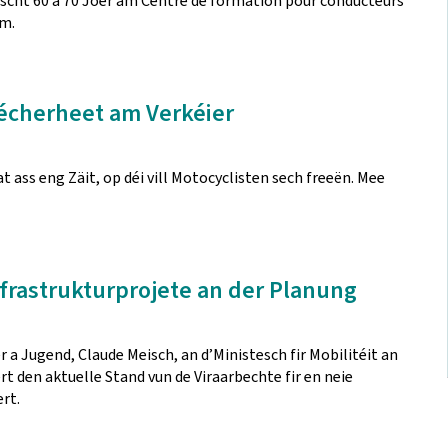
tëscht 60 a 70 Joer am Centre de formation pour conducteurs
mm.
 Sécherheet am Verkéier
ass eng Zäit, op déi vill Motocyclisten sech freeën. Mee
Infrastrukturprojete an der Planung
r a Jugend, Claude Meisch, an d’Ministesch fir Mobilitéit an
t den aktuelle Stand vun de Viraarbechte fir en neie
rt.