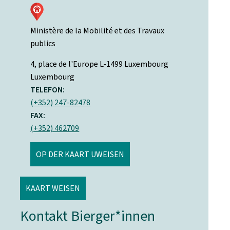
Ministère de la Mobilité et des Travaux
publics
ADRESS:
4, place de l'Europe
L-1499
Luxembourg
Luxembourg
TELEFON:
(+352) 247-82478
FAX:
(+352) 462709
OP DER KAART UWEISEN
KAART WEISEN
Kontakt Bierger*innen