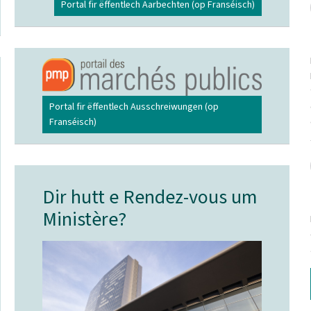
Portal fir ëffentlech Aarbechten (op Franséisch)
Portal fir ëffentlech Ausschreiwungen (op
Franséisch)
Dir hutt e Rendez-vous um
Ministère?