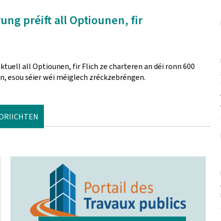
ng préift all Optiounen, fir
tuell all Optiounen, fir Flich ze charteren an déi ronn 600
en, esou séier wéi méiglech zréckzebréngen.
NORIICHTEN