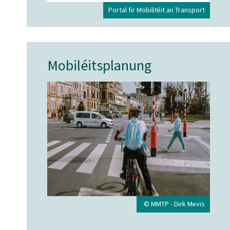
Portal fir Mobilitéit an Transport
Mobiléitsplanung
© MMTP - Dirk Mevis