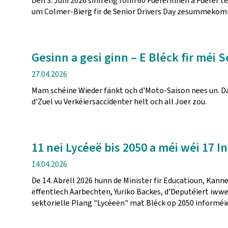
Den 3. Juni 2026 sinn eng ronn 60 Fuererinnen a Fuerer 
um Colmer-Bierg fir de Senior Drivers Day zesummeko
Gesinn a gesi ginn – E Bléck fir méi
Verëffentlechungsdatum
27.04.2026
Mam schéine Wieder fänkt och d'Moto-Saison nees un. Dat 
d'Zuel vu Verkéiersaccidenter hëlt och all Joer zou.
11 nei Lycéeë bis 2050 a méi wéi 17 
Verëffentlechungsdatum
14.04.2026
De 14. Abrëll 2026 hunn de Minister fir Educatioun, Kanne
ëffentlech Aarbechten, Yuriko Backes, d’Deputéiert iwwer
sektorielle Plang "Lycéeën" mat Bléck op 2050 informéie