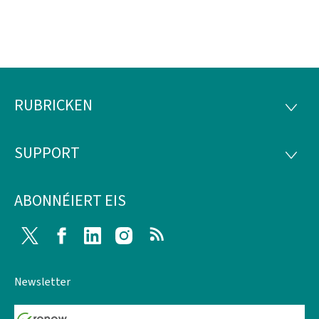
RUBRICKEN
Fousszeil
RUBRI
SUPPORT
SUPP
ABONNÉIERT EIS
Twitter
Facebook
LinkedIn
Instagram
RSS
Newsletter