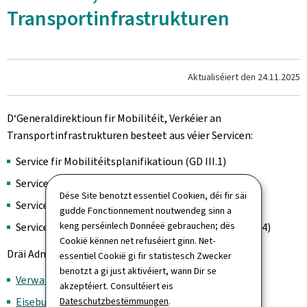
Transportinfrastrukturen
Aktualiséiert den
24.11.2025
D‘Generaldirektioun fir Mobilitéit, Verkéier an
Transportinfrastrukturen besteet aus véier Servicen:
Service fir Mobilitéitsplanifikatioun (GD III.1)
Service vun der Eisebunn (GD III.2)
Dëse Site benotzt essentiel Cookien, déi fir säi
Service fir Stroossenaarbechten (GD III.3)
gudde Fonctionnement noutwendeg sinn a
keng perséinlech Donnéeë gebrauchen; dës
Service fir Zirkulatioun a Verkéierssécherheet (GD III.4)
Cookië kënnen net refuséiert ginn. Net-
Dräi Administratioune sinn dem Ministère ënnerstallt:
essentiel Cookië gi fir statistesch Zwecker
benotzt a gi just aktivéiert, wann Dir se
Verwaltung fir ëffentlechen Transport
akzeptéiert. Consultéiert eis
Eisebunnsverwaltung
Dateschutzbestëmmungen
.