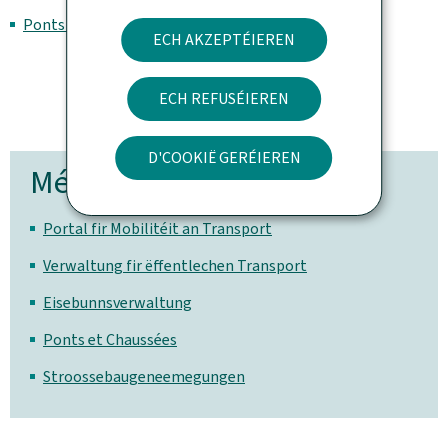
Ponts et Chaussées
ECH AKZEPTÉIEREN
ECH REFUSÉIEREN
D'COOKIË GERÉIEREN
Méi zu dësem Thema
Portal fir Mobilitéit an Transport
Verwaltung fir ëffentlechen Transport
Eisebunnsverwaltung
Ponts et Chaussées
Stroossebaugeneemegungen