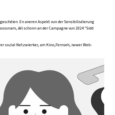
geschéien. En aneren Aspekt vun der Sensibiliséierung
Moossnam, déi schonn an der Campagne vun 2024 "Sidd
wwer sozial Netzwierker, am Kino,Fernseh, iwwer Web-