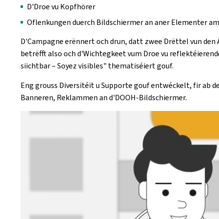
D'Droe vu Kopfhörer
Oflenkungen duerch Bildschiermer an aner Elementer am
D'Campagne erënnert och drun, datt zwee Drëttel vun den A
betrëfft also och d'Wichtegkeet vum Droe vu reflektéiere
siichtbar – Soyez visibles" thematiséiert gouf.
Eng grouss Diversitéit u Supporte gouf entwéckelt, fir ab 
Banneren, Reklammen an d'DOOH-Bildschiermer.