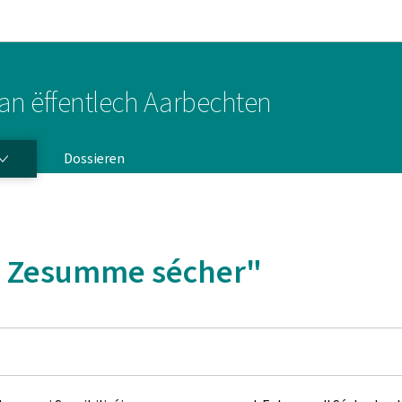
Bei den Haaptmenü goen
Bei den Inhalt goen
it an ëffentlech Aarbechten
Dossieren
 Zesumme sécher"