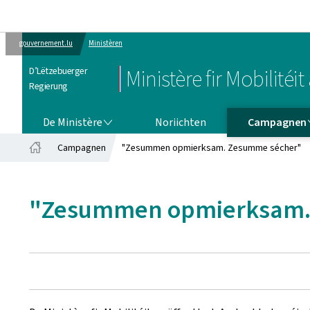
gouvernement.lu
Ministèren
D’Lëtzebuerger
Ministère fir Mobilité
Regierung
DE MINISTÈRE
CAMPAGNEN
De Ministère
Noriichten
Campagnen
Campagnen
"Zesummen opmierksam. Zesumme sécher"
Startsäit
"Zesummen opmierksam.