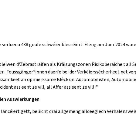
 verluer a 438 goufe schwéier blesséiert. Eleng am Joer 2024 war
e bleiwen d'Zebrasträifen als Kräizungszonen Risikoberäicher: a
 Foussgänger*innen däerfe bei der Verkéierssécherheet net vergi
ksamkeet an opmierksame Bléck un: Automobilisten, Automobil
ent ass eent ze vill, all Affer ass eent ze vill!"
alen Auswierkungen
ncéiert gëtt, beliicht dräi allgemeng alldeeglech Verhalensweisen