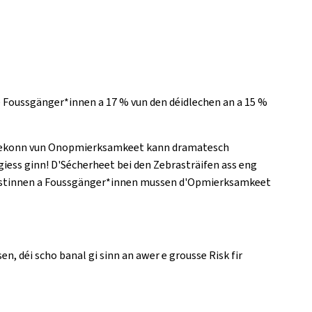
e Foussgänger*innen a 17 % vun den déidlechen an a 15 %
ll Sekonn vun Onopmierksamkeet kann dramatesch
ess ginn! D'Sécherheet bei den Zebrasträifen ass eng
istinnen a Foussgänger*innen mussen d'Opmierksamkeet
, déi scho banal gi sinn an awer e grousse Risk fir