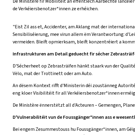
De Ministère fir Mobilitéit an ëffentlech Aarbechte lancéi
de Verkéiersbenotzer*innen ze erhéichen.
"Eist Zil ass et, Accidenter, am Aklang mat der internation
Sensibiliséierung, mee virun allem ëm Verantwortung: d'Le
vermeiden. Bleift opmierksam, bleift konzentréiert a kommt 
Infrastrukturen am Detail geduecht fir sécher Zebrasträife
D'Sécherheet op Zebrasträifen hänkt staark vun der Qualité
Vëlo, mat der Trottinett oder am Auto.
An dësem Kontext rifft d'Ministerin déi zoustänneg Autori
eng kloer Visibilitéit fir all Verkéiersbenotzer*innen ermé
De Ministère ënnerstëtzt all d'Acteuren – Gemengen, Plane
D'Vulnerabilitéit vun de Foussgänger*innen ass e weesent
Bei engem Zesummestouss hu Foussgänger*innen, am Géigesa