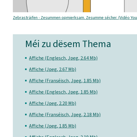
Zebrasträifen - Zesummen opmierksam. Zesumme sécher. (Vidéo You
Méi zu dësem Thema
Affiche (Englesch, Jpeg, 2.64 Mb)
Affiche (Jpeg, 2.67 Mb)
Affiche (Franséisch, Jpeg, 1.85 Mb)
Affiche (Englesch, Jpeg, 1.85 Mb)
Affiche (Jpeg, 2.20 Mb)
Affiche (Franséisch, Jpeg, 2.18 Mb)
Affiche (Jpeg, 1.85 Mb)