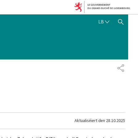
LËTZEBUERGE
LB
SHOW HIDE SEARCH
SHARE
Aktualiséiert den
28.10.2025