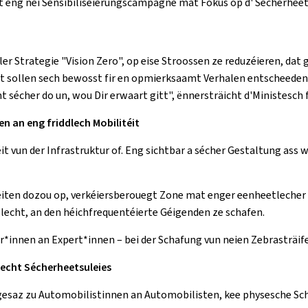
ert eng nei Sensibiliséierungscampagne mat Fokus op d' Sécherheet 
aler Strategie "Vision Zero", op eise Stroossen ze reduzéieren, dat
it sollen sech bewosst fir en opmierksaamt Verhalen entscheeden
sécher do un, wou Dir erwaart gitt", ënnersträicht d'Ministesch fi
n an eng friddlech Mobilitéit
it vun der Infrastruktur of. Eng sichtbar a sécher Gestaltung ass
téiten dozou op, verkéiersberouegt Zone mat enger eenheetlecher 
iglecht, an den héichfrequentéierte Géigenden ze schafen.
r*innen an Expert*innen – bei der Schafung vun neien Zebrasträif
lecht Sécherheetsuleies
z zu Automobilistinnen an Automobilisten, kee physesche Schutz