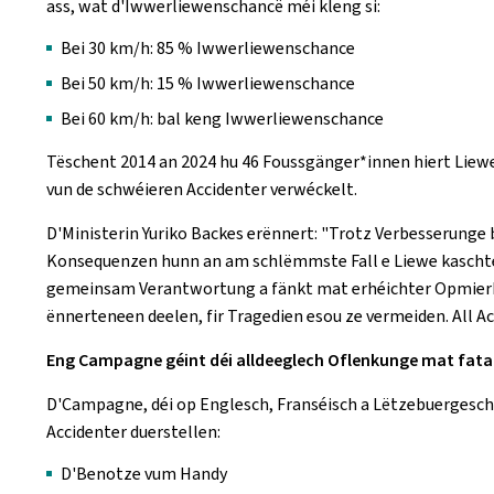
ass, wat d'Iwwerliewenschancë méi kleng si:
Bei 30 km/h: 85 % Iwwerliewenschance
Bei 50 km/h: 15 % Iwwerliewenschance
Bei 60 km/h: bal keng Iwwerliewenschance
Tëschent 2014 an 2024 hu 46 Foussgänger*innen hiert Liewe
vun de schwéieren Accidenter verwéckelt.
D'Ministerin Yuriko Backes erënnert: "Trotz Verbesserung
Konsequenzen hunn an am schlëmmste Fall e Liewe kaschten.
gemeinsam Verantwortung a fänkt mat erhéichter Opmier
ënnerteneen deelen, fir Tragedien esou ze vermeiden. All Accid
Eng Campagne géint déi alldeeglech Oflenkunge mat fat
D'Campagne, déi op Englesch, Franséisch a Lëtzebuergesch la
Accidenter duerstellen:
D'Benotze vum Handy