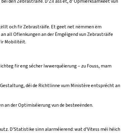
bei den Zebrasträife. D'Zil ass et, d' Opmierksamkeet vun
 gëllt och fir Zebrasträife. Et geet net nëmmen ëm
 an all Oflenkungen an der Ëmgéigend vun Zebrasträife
r Mobilitéit.
 wichteg fir eng sécher Iwwerquéierung – zu Fouss, mam
Gestaltung, déi de Richtlinne vum Ministère entsprécht an
en an der Optimiséierung vun de besteeënden.
. D'Statistike sinn alarméierend: wat d'Vitess méi héich