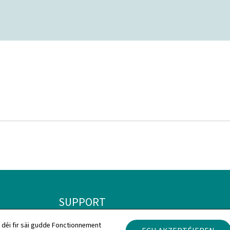
SUPPORT
Kontakt
Rechtlec
 déi fir säi gudde Fonctionnement