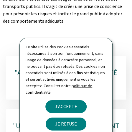
transports publics. Il s'agit de créer une prise de conscience
pour prévenir les risques et inciter le grand public à adopter
des comportements adéquats
Ce site utilise des cookies essentiels
nécessaires à son bon fonctionnement, sans
usage de données à caractère personnel, et
Sous-
ne pouvant pas être refusés. Des cookies non
"ATTENTION PARTAGÉE, SÉCURITÉ
essentiels sont utilisés à des fins statistiques
rubriques
et seront activés uniquement si vous les
ASSURÉE"
acceptez. Consulter notre
politique de
confidentialité
.
J'ACCEPTE
JE REFUSE
"UN REGARD DE PLUS. UN ACCIDENT