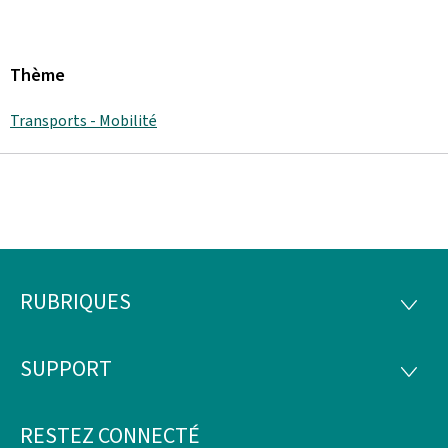
Thème
Transports - Mobilité
RUBRIQUES
Pied
RUBRI
de
SUPPORT
SUPP
page
RESTEZ CONNECTÉ