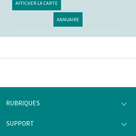
AFFICHER LA CARTE
ANNUAIRE
RUBRIQUES
Pied
RUBRI
de
SUPPORT
SUPP
page