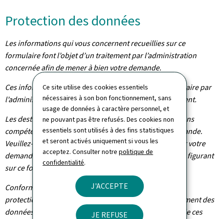
Protection des données
Les informations qui vous concernent recueillies sur ce
formulaire font l’objet d’un traitement par l’administration
concernée afin de mener à bien votre demande.
Ces informations sont conservées pour la durée nécessaire par
Ce site utilise des cookies essentiels
nécessaires à son bon fonctionnement, sans
l’administration à la réalisation de la finalité du traitement.
usage de données à caractère personnel, et
Les destinataires de vos données sont les administrations
ne pouvant pas être refusés. Des cookies non
essentiels sont utilisés à des fins statistiques
compétentes dans le cadre du traitement de votre demande.
et seront activés uniquement si vous les
Veuillez-vous adresser à l’administration concernée par votre
acceptez. Consulter notre
politique de
demande pour connaître les destinataires des données figurant
confidentialité
.
sur ce formulaire.
J'ACCEPTE
Conformément au règlement (UE) 2016/679 relatif à la
protection des personnes physiques à l'égard du traitement des
données à caractère personnel et à la libre circulation de ces
JE REFUSE