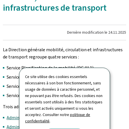
infrastructures de transport
Dernière modification le
24.11.2025
La Direction générale mobilité, circulation et infrastructures
de transport regroupe quatre services :
Service Planification de la mobilité (DG III.1)
Service Chemins de fer (DG III.2)
Ce site utilise des cookies essentiels
nécessaires à son bon fonctionnement, sans
Service Voirie (DG III.3)
usage de données à caractère personnel, et
Service Circulation et sécurité routière (DG III.4)
ne pouvant pas être refusés. Des cookies non
essentiels sont utilisés à des fins statistiques
Trois administrations y sont rattachées :
et seront activés uniquement si vous les
acceptez. Consulter notre
politique de
Administration des transports publics
confidentialité
.
Administration des chemins de fer