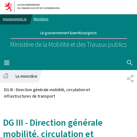
Aller au menu principal
Aller au contenu
gouvernement.lu
Ministères
Le gouvernement luxembourgeois
Ministère de la Mobilité et des Travaux publics
AFFICHER
MENU
PRINCIPAL
Le ministère
PA
Accueil
DG III - Direction générale mobilité, circulation et
infrastructures de transport
DG III - Direction générale
mobilité, circulation et