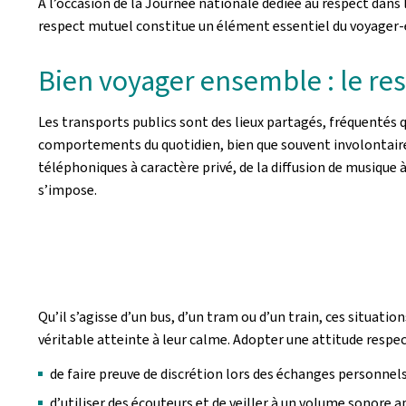
À l’occasion de la Journée nationale dédiée au respect dan
respect mutuel constitue un élément essentiel du voyager-e
Bien voyager ensemble : le re
Les transports publics sont des lieux partagés, fréquentés 
comportements du quotidien, bien que souvent involontaire
téléphoniques à caractère privé, de la diffusion de musique
s’impose.
Qu’il s’agisse d’un bus, d’un tram ou d’un train, ces situat
véritable atteinte à leur calme. Adopter une attitude respec
de faire preuve de discrétion lors des échanges personnels
d’utiliser des écouteurs et de veiller à un volume sonore a