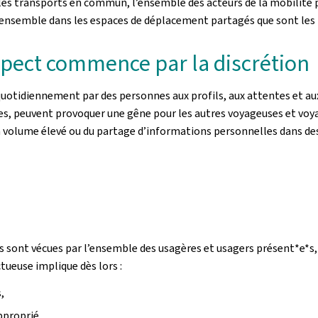
s les transports en commun, l’ensemble des acteurs de la mobilit
nsemble dans les espaces de déplacement partagés que sont les bu
spect commence par la discrétion
quotidiennement par des personnes aux profils, aux attentes et aux 
s, peuvent provoquer une gêne pour les autres voyageuses et voy
 à volume élevé ou du partage d’informations personnelles dans des
ions sont vécues par l’ensemble des usagères et usagers présent*e*s
tueuse implique dès lors :
,
pproprié,