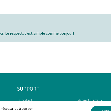
cs: Le respect, c'est simple comme bonjour!
SUPPORT
Contact
Aspects légaux
ls nécessaires à son bon