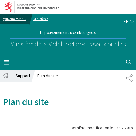
Aller au menu principal
Aller au contenu
FR
gouvernement.lu
Ministères
FR
Le gouvernement luxembourgeois
Ministère de la Mobilité et des Travaux publics
AFFICHER
MENU
PRINCIPAL
Support
Plan du site
PA
Accueil
Plan du site
Dernière modification le
12.02.2018