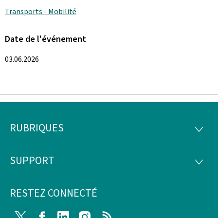
Transports - Mobilité
Date de l'événement
03.06.2026
RUBRIQUES
Pied
RUBRI
de
SUPPORT
SUPP
page
RESTEZ CONNECTÉ
Twitter
Facebook
LinkedIn
Instagram
RSS