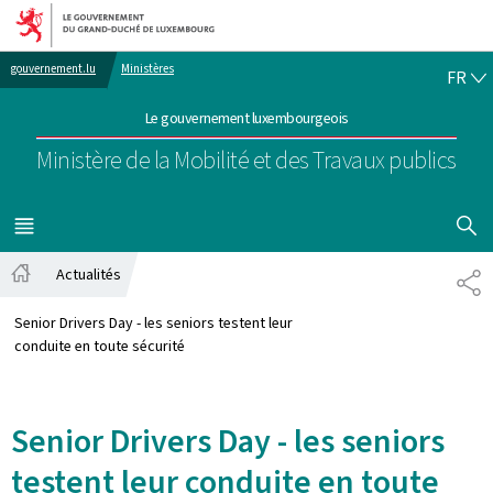
Aller au menu principal
Aller au contenu
FR
gouvernement.lu
Ministères
FR
Le gouvernement luxembourgeois
Ministère de la Mobilité et des Travaux publics
AFFICHER
MENU
PRINCIPAL
Actualités
PA
Accueil
Senior Drivers Day - les seniors testent leur
conduite en toute sécurité
Senior Drivers Day - les seniors
testent leur conduite en toute