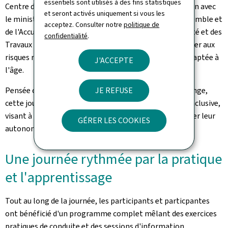
essentiels sont utilisés à des fins statistiques
Centre de formation pour conducteurs en collaboration avec
et seront activés uniquement si vous les
le ministère de la Famille, des Solidarités, du Vivre ensemble et
acceptez. Consulter notre
politique de
de l'Accueil et avec le soutien du ministère de la Mobilité et des
confidentialité
.
Travaux publics, cet événement annuel vise à sensibiliser aux
risques routiers tout en encourageant une conduite adaptée à
J'ACCEPTE
l'âge.
Pensée comme un moment d'apprentissage et d'échange,
JE REFUSE
cette journée s'inscrit dans une approche positive et inclusive,
visant à renforcer la confiance des seniors et à préserver leur
GÉRER LES COOKIES
autonomie au volant le plus longtemps possible.
Une journée rythmée par la pratique
et l'apprentissage
Tout au long de la journée, les participants et particpantes
ont bénéficié d'un programme complet mêlant des exercices
pratiques de conduite et des sessions d'information