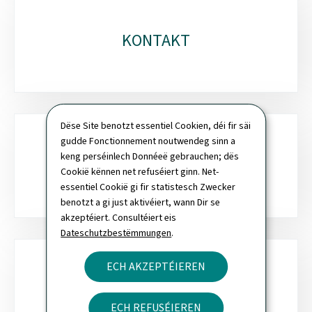
KONTAKT
Dëse Site benotzt essentiel Cookien, déi fir säi
gudde Fonctionnement noutwendeg sinn a
keng perséinlech Donnéeë gebrauchen; dës
SICH
Cookië kënnen net refuséiert ginn. Net-
essentiel Cookië gi fir statistesch Zwecker
benotzt a gi just aktivéiert, wann Dir se
akzeptéiert. Consultéiert eis
Dateschutzbestëmmungen
.
ECH AKZEPTÉIEREN
NEWSLETTER
ECH REFUSÉIEREN