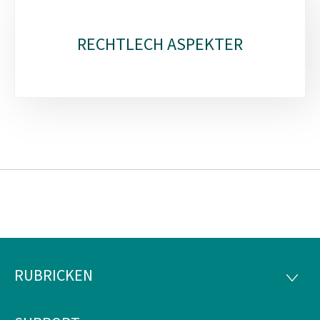
RECHTLECH ASPEKTER
RUBRICKEN
Fousszeil
RUBRI