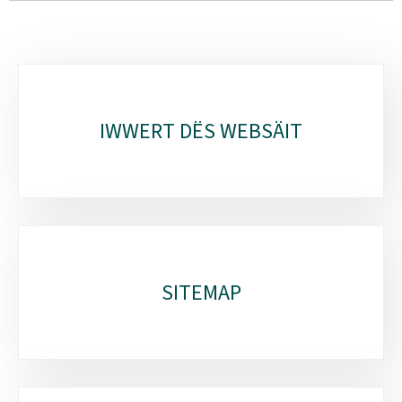
Sub-
sections
IWWERT DËS WEBSÄIT
SITEMAP