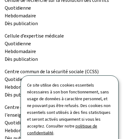
Cellule de recherche sur la résolution des conflits
Quotidienne
Hebdomadaire
Dès publication
Cellule d’expertise médicale
Quotidienne
Hebdomadaire
Dès publication
Centre commun de la sécurité sociale (CCSS)
Quotidienne
Ce site utilise des cookies essentiels
Hebdomadaire
nécessaires à son bon fonctionnement, sans
Dès publication
usage de données à caractère personnel, et
ne pouvant pas être refusés. Des cookies non
Centre de documentation et d'information sur
essentiels sont utilisés à des fins statistiques
l'enseignement supérieur (Cedies)
et seront activés uniquement si vous les
Quotidienne
acceptez. Consulter notre
politique de
Hebdomadaire
confidentialité
.
Dès publication