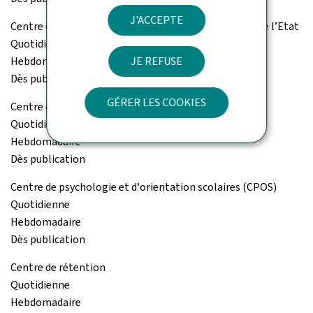
J'ACCEPTE
Centre de gestion du personnel et de l’organisation de l’Etat
Quotidienne
Hebdomadaire
JE REFUSE
Dès publication
GÉRER LES COOKIES
Centre de gestion informatique de l'éducation (CGIE)
Quotidienne
Hebdomadaire
Dès publication
Centre de psychologie et d'orientation scolaires (CPOS)
Quotidienne
Hebdomadaire
Dès publication
Centre de rétention
Quotidienne
Hebdomadaire