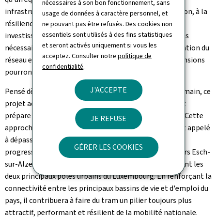
nécessaires à son bon fonctionnement, sans
infrastructure stratégique indispensable à l'exploitation, à la
usage de données à caractère personnel, et
résilience et à l'expansion du réseau. Grâce à cet
ne pouvant pas être refusés. Des cookies non
essentiels sont utilisés à des fins statistiques
investissement majeur soutenu par l'État, les capacités
et seront activés uniquement si vous les
nécessaires à l'accueil des nouvelles rames, à l'exploitation du
acceptez. Consulter notre
politique de
réseau existant et à la mise en service des futures extensions
confidentialité
.
pourront être garanties dans la durée.
J'ACCEPTE
Pensé dès aujourd'hui pour répondre aux besoins de demain, ce
projet accompagne la croissance continue du réseau et
prépare les prochaines étapes de son développement. Cette
JE REFUSE
approche est d'autant plus importante que le tram est appelé
à dépasser le cadre de la capitale pour desservir
GÉRER LES COOKIES
progressivement la région sud. Le futur tram rapide vers Esch-
sur-Alzette jouera notamment un rôle central en reliant les
deux principaux pôles urbains du Luxembourg. En renforçant la
connectivité entre les principaux bassins de vie et d'emploi du
pays, il contribuera à faire du tram un pilier toujours plus
attractif, performant et résilient de la mobilité nationale.