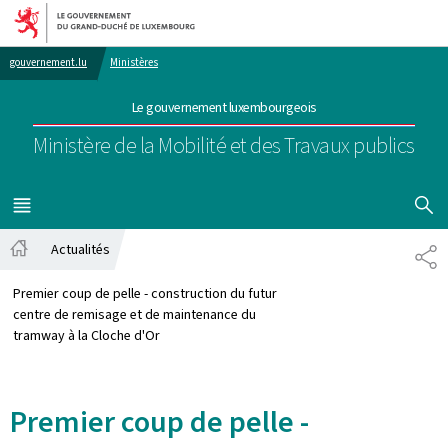
Aller au menu principal
Aller au contenu
gouvernement.lu
Ministères
Le gouvernement luxembourgeois
Ministère de la Mobilité et des Travaux publics
AFFICHER
MENU
PRINCIPAL
Actualités
PA
Accueil
Premier coup de pelle - construction du futur
centre de remisage et de maintenance du
tramway à la Cloche d'Or
Premier coup de pelle -