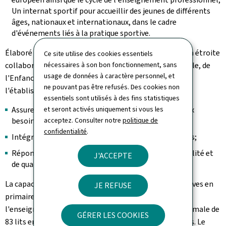
Un internat sportif pour accueillir des jeunes de différents
âges, nationaux et internationaux, dans le cadre
d'événements liés à la pratique sportive.
Élaboré par l'Administration des bâtiments publics, en étroite
Ce site utilise des cookies essentiels
nécessaires à son bon fonctionnement, sans
collaboration avec le ministère de l'Éducation nationale, de
usage de données à caractère personnel, et
l'Enfance et de la Jeunesse ainsi que la direction de
ne pouvant pas être refusés. Des cookies non
l'établissement, le projet vise notamment à:
essentiels sont utilisés à des fins statistiques
et seront activés uniquement si vous les
Assurer une offre scolaire internationale adaptée aux
acceptez. Consulter notre
politique de
besoins du territoire;
confidentialité
.
Intégrer un internat afin de faciliter l'accueil d'élèves;
Répondre aux normes actuelles en matière de durabilité et
J'ACCEPTE
de qualité des infrastructures publiques.
La capacité totale d'accueil est de 1.690 élèves (300 élèves en
JE REFUSE
primaire, 1.090 élèves en secondaire et 300 élèves dans
l'enseignement professionnel) avec une capacité maximale de
GÉRER LES COOKIES
83 lits en internat et un effectif total de 230 personnes. Le