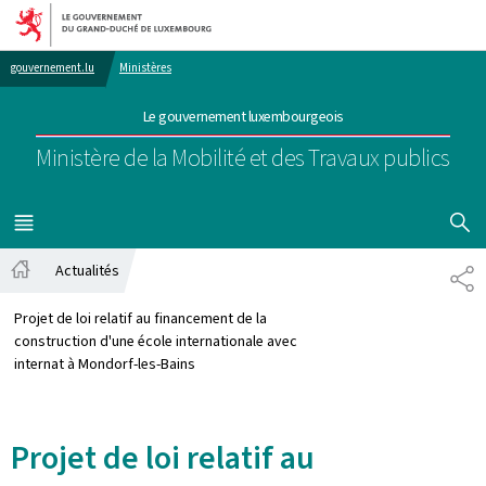
Aller au menu principal
Aller au contenu
gouvernement.lu
Ministères
Le gouvernement luxembourgeois
Ministère de la Mobilité et des Travaux publics
AFFICHER
MENU
PRINCIPAL
Actualités
PA
Accueil
Projet de loi relatif au financement de la
construction d'une école internationale avec
internat à Mondorf-les-Bains
Projet de loi relatif au