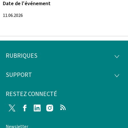
Date de l'événement
11.06.2026
RUBRIQUES
Pied
RUBRI
de
SUPPORT
SUPP
page
RESTEZ CONNECTÉ
Twitter
Facebook
LinkedIn
Instagram
RSS
Newsletter