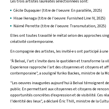
Les trois artistes lauréates sélectionnées sont:
Cécile Dupaquier (titre de l'oeuvre: En parallèle, 2025)
Hisae Ikenaga (titre de l'oeuvre: Furnished Line IV, 2025)
Näimé Perrette (titre de l'oeuvre: Transmutation, 2025)
Elles ont toutes travaillé le métal selon des approches singu
créativité contemporaine.
En compagnie des artistes, les invité·e·s ont participé à une
"À Belval, l'art s'invite dans le quotidien et transforme la v
Experience rapproche l'art des citoyennes et citoyens et affi
contemporaine", a souligné Yuriko Backes, ministre de la Mob
"Les oeuvres inaugurées aujourd'hui à Belval témoignent de l
public. En permettant aux citoyennes et citoyens de rencontre
opportunités concrètes d'expression et de visibilité. Ces réa
l'identité des lieux", a déclaré Éric Thill, ministre de la Cultu