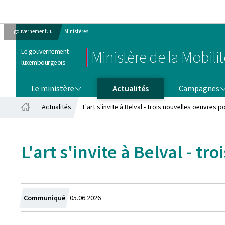
gouvernement.lu
Ministères
Le gouvernement
Ministère de la Mobili
luxembourgeois
LE MINISTÈRE
CAMPAGNES
Le ministère
Actualités
Campagnes
Actualités
L'art s'invite à Belval - trois nouvelles oeuvres p
Accueil
L'art s'invite à Belval - t
Crée
Communiqué
05.06.2026
le