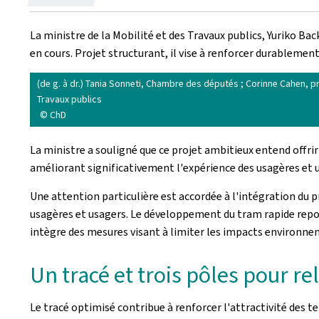
le
La ministre de la Mobilité et des Travaux publics, Yuriko Bac
en cours. Projet structurant, il vise à renforcer durablement
(de g. à dr.) Tania Sonneti, Chambre des députés ; Corinne Cahen, p
Travaux publics
© ChD
La ministre a souligné que ce projet ambitieux entend offrir
améliorant significativement l'expérience des usagères et u
Une attention particulière est accordée à l'intégration du p
usagères et usagers. Le développement du tram rapide repose
intègre des mesures visant à limiter les impacts environn
Un tracé et trois pôles pour rel
Le tracé optimisé contribue à renforcer l'attractivité des te