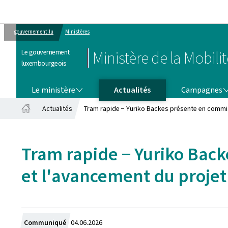
gouvernement.lu
Ministères
Le gouvernement
Ministère de la Mobili
luxembourgeois
LE MINISTÈRE
CAMPAGNES
Le ministère
Actualités
Campagnes
Actualités
Tram rapide − Yuriko Backes présente en commis
Accueil
Tram rapide − Yuriko Back
et l'avancement du projet
Crée
Communiqué
04.06.2026