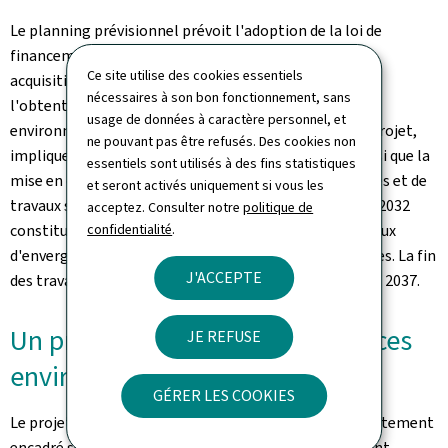
Le planning prévisionnel prévoit l'adoption de la loi de
financement et la finalisation des études, suivies des
Ce site utilise des cookies essentiels
acquisitions foncières, des analyses techniques et de
nécessaires à son bon fonctionnement, sans
l'obtention des autorisations nécessaires. Le volet
usage de données à caractère personnel, et
environnemental et de renaturation, central dans le projet,
ne pouvant pas être refusés. Des cookies non
implique des procédures rigoureuses et encadrées, ainsi que la
essentiels sont utilisés à des fins statistiques
mise en oeuvre progressive de mesures compensatoires et de
et seront activés uniquement si vous les
travaux spécifiques, dont l'aboutissement attendu en 2032
acceptez. Consulter notre
politique de
constitue un préalable au lancement effectif des travaux
confidentialité
.
d'envergure du contournement dans les zones sensibles. La fin
J'ACCEPTE
des travaux pour le contournement est prévue pour fin 2037.
Un projet accompagné d'exigences
JE REFUSE
environnementales
GÉRER LES COOKIES
Le projet de contournement s'inscrit dans un cadre fortement
encadré sur le plan environnemental. Il est notamment