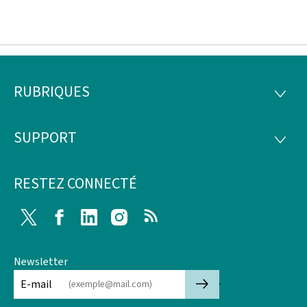
RUBRIQUES
Pied
RUBRI
de
SUPPORT
SUPP
page
RESTEZ CONNECTÉ
Twitter
Facebook
LinkedIn
Instagram
RSS
Newsletter
🡒
E-mail