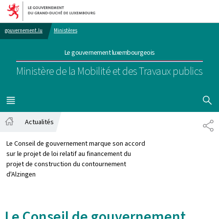
Aller au menu principal
Aller au contenu
gouvernement.lu
Ministères
Le gouvernement luxembourgeois
Ministère de la Mobilité et des Travaux publics
AFFICHER
MENU
PRINCIPAL
Actualités
PA
Accueil
Le Conseil de gouvernement marque son accord
sur le projet de loi relatif au financement du
projet de construction du contournement
d'Alzingen
Le Conseil de gouvernement