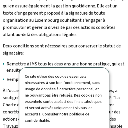
qui en assure également la gestion quotidienne. Elle est un
texte d'engagement proposé à la signature de toute
organisation au Luxembourg souhaitant s'engager à
promouvoir et gérer la diversité par des actions concrètes
allant au-delà des obligations légales.
Deux conditions sont nécessaires pour conserver le statut de
signataire:
Remettre à IMS tous les deux ans une bonne pratique, qui est
ensuite publiée sur le site de la Charte;
Ce site utilise des cookies essentiels
Remplir le baromètre de la diversité.
nécessaires à son bon fonctionnement, sans
usage de données à caractère personnel, et
À l'occasion de cette signature, la ministre Yuriko Backes, a
ne pouvant pas être refusés. Des cookies non
souligné l'importance de cette démarche pour le MMTP: "La
essentiels sont utilisés à des fins statistiques
Charte de la diversité
Lëtzebuerg
nous permet d'intégrer
et seront activés uniquement si vous les
concrètement et systématiquement la diversité au cœur des
acceptez. Consulter notre
politique de
actions et des politiques du ministère de la Mobilité et des
confidentialité
.
Travaux publics. En tant que ministre également responsable