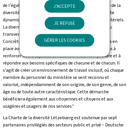
de l'égalité et de la diversité, et marraine de la Journée de la
J'ACCEPTE
diversité, il m'importe particulièrement d'insuffler cette
dynamique dans l'ensemble de mes portefeuilles ministériels.
JE REFUSE
La diversité n'est pas une question isolée, mais un enjeu
transversal qui doit irriguer toutes nos politiques.
GÉRER LES COOKIES
Concrètement, à travers les actions que nous mettrons en
place avec le soutien de la Charte, nous nous engageons à
renforcer notre capacité collective à mieux comprendre et à
répondre aux besoins spécifiques de chacune et de chacun. Il
s'agit de créer un environnement de travail inclusif, où chaque
membre du personnel du ministère se sent reconnu et
valorisé, indépendamment de son origine, de son genre, de son
âge ou de toute autre caractéristique. Cette démarche
bénéficiera également aux citoyennes et citoyens et aux
usagères et usagers de nos services."
La Charte de la diversité Lëtzebuerg est soutenue par sept
partenaires privilégiés des secteurs public et privé −
Deutsche