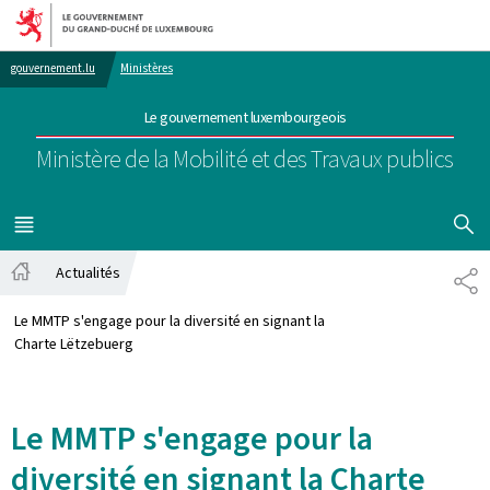
Aller au menu principal
Aller au contenu
gouvernement.lu
Ministères
Le gouvernement luxembourgeois
Ministère de la Mobilité et des Travaux publics
AFFICHER
MENU
PRINCIPAL
Actualités
PA
Accueil
Le MMTP s'engage pour la diversité en signant la
Charte Lëtzebuerg
Le MMTP s'engage pour la
diversité en signant la Charte