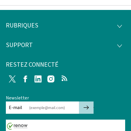
RUBRIQUES
Pied
RUBRI
de
SUPPORT
SUPP
page
RESTEZ CONNECTÉ
Twitter
Facebook
LinkedIn
Instagram
RSS
Newsletter
🡒
E-mail