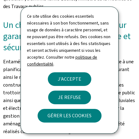
des Travaux publics.
Ce site utilise des cookies essentiels
Un chantier mené par étapes pour
nécessaires à son bon fonctionnement, sans
usage de données à caractère personnel, et
garantir une circulation continue et
ne pouvant pas être refusés. Des cookies non
essentiels sont utilisés à des fins statistiques
sécurisée
et seront activés uniquement si vous les
acceptez. Consulter notre
politique de
Entamés le 2 avril 2024, les travaux ont été menés grâce à une
confidentialité
.
planification précise et à une exécution par étapes assurant
ainsi le maintien de la circulation. Ils ont porté sur la
J'ACCEPTE
construction complète du nouveau giratoire, incluant les
trottoirs, les parkings, le renouvellement de l'éclairage public
JE REFUSE
ainsi que la modernisation des réseaux d'eaux mixtes, pluviales
et électriques. La station météorologique utilisée pour la
GÉRER LES COOKIES
gestion hivernale a également été déplacée. Les
aménagements cyclo‑piétons et les arrêts de bus ont été
réalisés conformément aux exigences d'accessibilité.