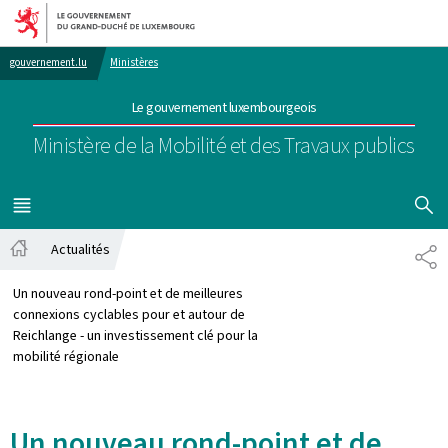
Aller au menu principal
Aller au contenu
gouvernement.lu
Ministères
Le gouvernement luxembourgeois
Ministère de la Mobilité et des Travaux publics
AFFICHER
MENU
PRINCIPAL
Actualités
PA
Accueil
Un nouveau rond-point et de meilleures
connexions cyclables pour et autour de
Reichlange - un investissement clé pour la
mobilité régionale
Un nouveau rond-point et de