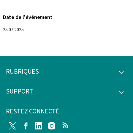
Date de l'événement
25.07.2025
RUBRIQUES
Pied
RUBRI
de
SUPPORT
SUPP
page
RESTEZ CONNECTÉ
Twitter
Facebook
LinkedIn
Instagram
RSS