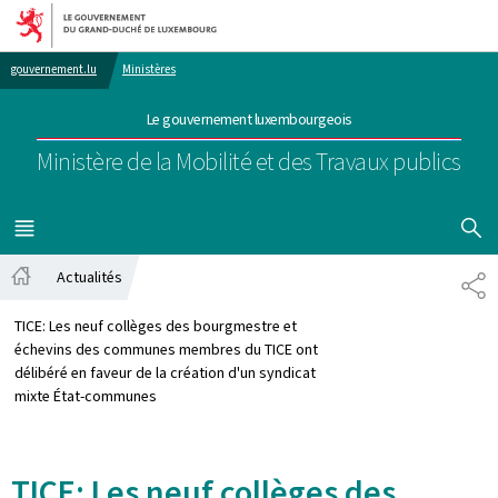
Aller au menu principal
Aller au contenu
gouvernement.lu
Ministères
Le gouvernement luxembourgeois
Ministère de la Mobilité et des Travaux publics
AFFICHER
MENU
PRINCIPAL
Actualités
PA
Accueil
TICE: Les neuf collèges des bourgmestre et
échevins des communes membres du TICE ont
délibéré en faveur de la création d'un syndicat
mixte État-communes
TICE: Les neuf collèges des