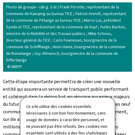
Photo de groupe - (de g. à dr.) Frank Pirrotte, représentant de la
commune de Käerjeng au bureau TICE ; Patrick Arendt, représentant
de la commune de Pétange au bureau TICE ; Marco Lux, président
Syndicat TICE, représentant de la commune de Kayl ; Yuriko Backes,
ministre de la Mobilité et des Travaux publics ; Mike Schoos,
directeur général du TICE ; Carlo Feiereisen, bourgmestre de la
commune de Schifflange ; Henri Haine, bourgmestre de la commune
de Rumelange ; Guy Altmeisch, bourgmestre de la commune de
Differdange
© MMTP
Cette étape importante permettra de créer une nouvelle
entité qui assurera un service de transport public performant
et cohérent dans la région Sud, en réponse aux enjeux majeurs
du futur Plan national de mobilité 2040. Avec l'État et les neuf
Ce site utilise des cookies essentiels
communes en tant que co-décisionnaires et un financement,
nécessaires à son bon fonctionnement, sans
sur dix ans, supporté par l'État à hauteur de plus de 700
usage de données à caractère personnel, et
ne pouvant pas être refusés. Des cookies non
millions d'euros et limité à 150 millions d'euros pour les
essentiels sont utilisés à des fins statistiques
communes, les parties réaffirment leur volonté de partager