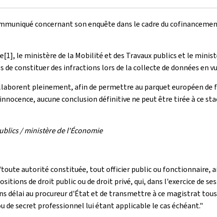
n communiqué concernant son enquête dans le cadre du cofinancem
[1], le ministère de la Mobilité et des Travaux publics et le mini
es de constituer des infractions lors de la collecte de données en v
borent pleinement, afin de permettre au parquet européen de faire
nocence, aucune conclusion définitive ne peut être tirée à ce st
ublics / ministère de l'Économie
"toute autorité constituée, tout officier public ou fonctionnaire, 
sitions de droit public ou de droit privé, qui, dans l'exercice de s
ans délai au procureur d'État et de transmettre à ce magistrat tou
u de secret professionnel lui étant applicable le cas échéant."