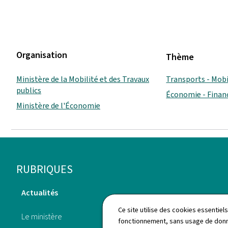
Organisation
Thème
Ministère de la Mobilité et des Travaux
Transports - Mobi
publics
Économie - Finan
Ministère de l'Économie
Pied
RUBRIQUES
de
Actualités
page
Publications
Ce site utilise des cookies essentie
Le ministère
fonctionnement, sans usage de donné
Annuaire