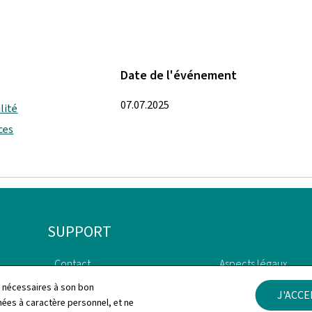
Date de l'événement
07.07.2025
lité
ces
SUPPORT
Contact
Aspects légaux
ls nécessaires à son bon
J'ACC
Plan du site
Déclaration d'access
es à caractère personnel, et ne