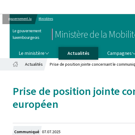
gouvernement.lu
Ministères
Le gouvernement
Ministère de la Mobili
luxembourgeois
LE MINISTÈRE
CAMPAGNES
Le ministère
Actualités
Campagnes
Actualités
Prise de position jointe concernant le commun
Accueil
Prise de position jointe 
européen
Crée
Communiqué
07.07.2025