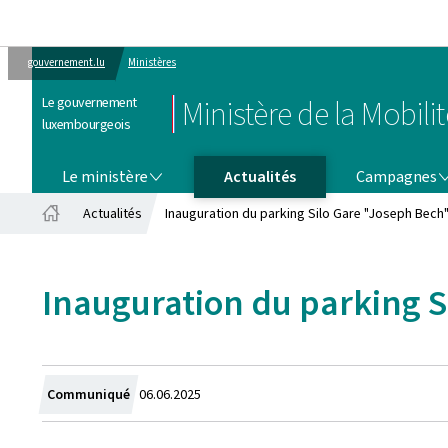
gouvernement.lu
Ministères
Le gouvernement
Ministère de la Mobili
luxembourgeois
LE MINISTÈRE
CAMPAGNES
Le ministère
Actualités
Campagnes
Actualités
Inauguration du parking Silo Gare "Joseph Bech" 
Accueil
Inauguration du parking S
Crée
Communiqué
06.06.2025
le