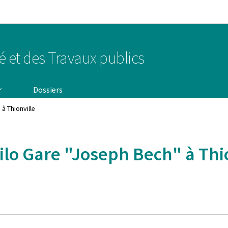
Aller au menu principal
Aller au contenu
té et des Travaux publics
Dossiers
à Thionville
ilo Gare "Joseph Bech" à Thi