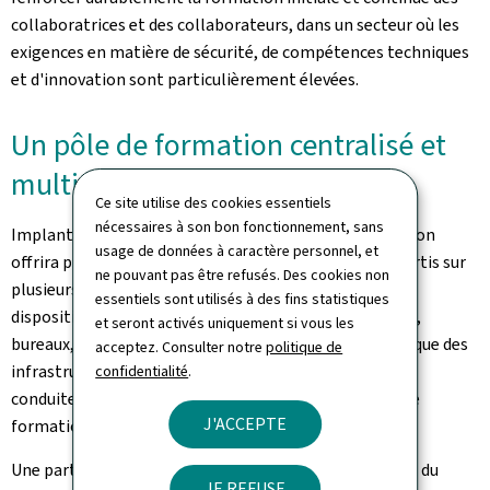
collaboratrices et des collaborateurs, dans un secteur où les
exigences en matière de sécurité, de compétences techniques
et d'innovation sont particulièrement élevées.
Un pôle de formation centralisé et
multidimensionnel
Ce site utilise des cookies essentiels
nécessaires à son bon fonctionnement, sans
Implanté sur un site unique, le futur Centre de formation
usage de données à caractère personnel, et
offrira près de 7.200 m2 de surface brute hors sol, répartis sur
ne pouvant pas être refusés. Des cookies non
plusieurs étages. Il accueillera à terme les différents
essentiels sont utilisés à des fins statistiques
dispositifs de formation du Groupe CFL: salles de cours,
et seront activés uniquement si vous les
bureaux, espaces dédiés aux métiers ferroviaires, ainsi que des
acceptez. Consulter notre
politique de
infrastructures spécialisées telles qu'un simulateur de
confidentialité
.
conduite et d'exploitation ferroviaire et des espaces de
J'ACCEPTE
formation en réalité virtuelle.
Une partie du nouvel immeuble sera mise à disposition du
JE REFUSE