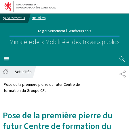
Aller au menu principal
Aller au contenu
gouvernement.lu
Ministères
Le gouvernement luxembourgeois
Ministère de la Mobilité et des Travaux publics
AFFICHER
MENU
PRINCIPAL
Actualités
PA
Accueil
Pose de la première pierre du futur Centre de
formation du Groupe CFL
Pose de la première pierre du
futur Centre de formation du