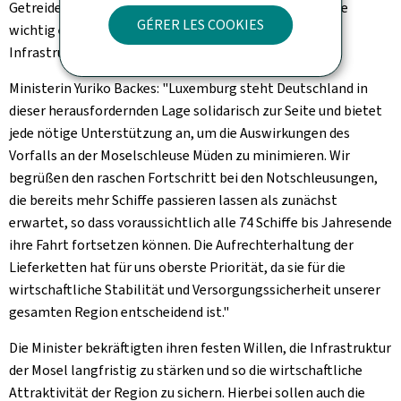
Getreidetransporte aus Lothringen unterstreichen, wie
GÉRER LES COOKIES
wichtig eine funktionierende und verlässlich nutzbare
Infrastruktur für uns als Wirtschaftsnationen ist.”
Ministerin Yuriko Backes: "Luxemburg steht Deutschland in
dieser herausfordernden Lage solidarisch zur Seite und bietet
jede nötige Unterstützung an, um die Auswirkungen des
Vorfalls an der Moselschleuse Müden zu minimieren. Wir
begrüßen den raschen Fortschritt bei den Notschleusungen,
die bereits mehr Schiffe passieren lassen als zunächst
erwartet, so dass voraussichtlich alle 74 Schiffe bis Jahresende
ihre Fahrt fortsetzen können. Die Aufrechterhaltung der
Lieferketten hat für uns oberste Priorität, da sie für die
wirtschaftliche Stabilität und Versorgungssicherheit unserer
gesamten Region entscheidend ist."
Die Minister bekräftigten ihren festen Willen, die Infrastruktur
der Mosel langfristig zu stärken und so die wirtschaftliche
Attraktivität der Region zu sichern. Hierbei sollen auch die