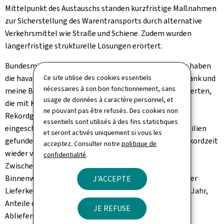
Mittelpunkt des Austauschs standen kurzfristige Maßnahmen
zur Sicherstellung des Warentransports durch alternative
Verkehrsmittel wie Straße und Schiene. Zudem wurden
längerfristige strukturelle Lösungen erörtert.
Bundesminister Dr. Volker Wissing: "Die ersten Schiffe haben
Ce site utilise des cookies essentiels
die havarierte Schleuse Müden bereits passiert. Mein Dank und
nécessaires à son bon fonctionnement, sans
meine Bewunderung gilt unseren Expertinnen und Experten,
usage de données à caractère personnel, et
die mit Kreativität, Mut und Entscheidungsfreude in
ne pouvant pas être refusés. Des cookies non
Rekordgeschwindigkeit eine Lösung für die über 70
essentiels sont utilisés à des fins statistiques
eingeschlossenen Schiffe, deren Besatzungen und Familien
et seront activés uniquement si vous les
gefunden haben und dank denen wir die Schleuse in Rekordzeit
acceptez. Consulter notre
politique de
wieder vollständig in Betrieb nehmen können. Dieser
confidentialité
.
Zwischenfall hat erneut die Bedeutung der
Binnenwasserstraßen für die Aufrechterhaltung unserer
J'ACCEPTE
Lieferketten gezeigt. Acht Millionen Gütertonnen pro Jahr,
Anteile der Rohölversorgung Luxemburgs, die An- und
JE REFUSE
Ablieferung der Dillinger Stahlwerke und die großen