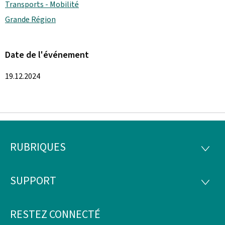
Transports - Mobilité
Grande Région
Date de l'événement
19.12.2024
RUBRIQUES
Pied
RUBRI
de
SUPPORT
SUPP
page
RESTEZ CONNECTÉ