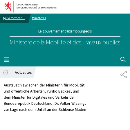
Aller au menu principal
Aller au contenu
gouvernement.lu
Ministères
Le gouvernement luxembourgeois
Ministère de la Mobilité et des Travaux publics
AFFICHER
MENU
PRINCIPAL
Actualités
TE
Accueil
Austausch zwischen der Ministerin für Mobilität
und öffentliche Arbeiten, Yuriko Backes, und
dem Minister für Digitales und Verkehr der
Bundesrepublik Deutschland, Dr. Volker Wissing,
zur Lage nach dem Unfall an der Schleuse Müden