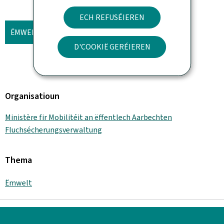
ECH REFUSÉIEREN
ËMWELTERKLÄRUNG 2025
D'COOKIË GERÉIEREN
Organisatioun
Ministère fir Mobilitéit an ëffentlech Aarbechten
Fluchsécherungsverwaltung
Thema
Ëmwelt