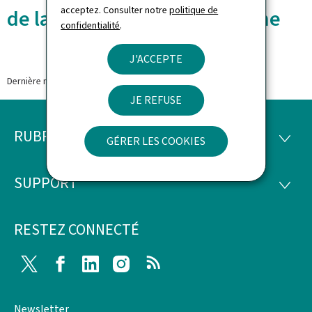
acceptez. Consulter notre
politique de
de la Commission européenne
confidentialité
.
J'ACCEPTE
Dernière modification le
JE REFUSE
RUBRIQUES
Pied
RUBRI
GÉRER LES COOKIES
de
SUPPORT
SUPP
page
RESTEZ CONNECTÉ
Twitter
Facebook
LinkedIn
Instagram
RSS
Newsletter