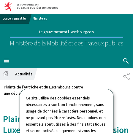
Aller au menu principal
Aller au contenu
gouvernement.lu
Ministères
Le gouvernement luxembourgeois
Ministère de la Mobilité et des Travaux publics
AFFICHER
MENU
PRINCIPAL
Actualités
PA
Accueil
Plainte de l’Autriche et du Luxembourg contre
une décision de la Commission européenne
Ce site utilise des cookies essentiels
nécessaires à son bon fonctionnement, sans
usage de données à caractère personnel, et
Plainte de l’Autriche et du
ne pouvant pas être refusés. Des cookies non
essentiels sont utilisés à des fins statistiques
Luxembourg contre une décision
et seront activés uniquement si vous les