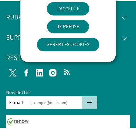
J'ACCEPTE
RUBRIQUES
Pied
RUBRI
JE REFUSE
de
SUPPORT
SUPP
page
GÉRER LES COOKIES
RESTEZ CONNECTÉ
Twitter
Facebook
LinkedIn
Instagram
RSS
Newsletter
🡒
E-mail