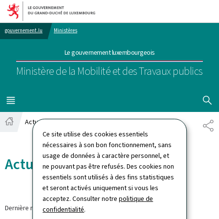
Aller au menu principal
Aller au contenu
gouvernement.lu
Ministères
Le gouvernement luxembourgeois
Ministère de la Mobilité et des Travaux publics
AFFICHER
MENU
PRINCIPAL
Actualités
PA
Accueil
Ce site utilise des cookies essentiels
nécessaires à son bon fonctionnement, sans
usage de données à caractère personnel, et
Actualités
ne pouvant pas être refusés. Des cookies non
essentiels sont utilisés à des fins statistiques
et seront activés uniquement si vous les
acceptez. Consulter notre
politique de
Dernière modification le
30.03.2026
confidentialité
.